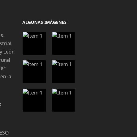
ALGUNAS IMÁGENES
os
trial
 y León
rural
jer
en la
O
CESO