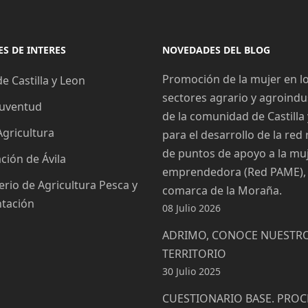
S DE INTERES
NOVEDADES DEL BLOG
Promoción de la mujer en l
de Castilla y Leon
sectores agrario y agroindus
 Juventud
de la comunidad de Castilla
 Agricultura
para el desarrollo de la red 
de puntos de apoyo a la mu
ción de Ávila
emprendedora (Red PAME), 
erio de Agricultura Pesca y
comarca de la Moraña.
ntación
08 Julio 2026
ADRIMO, CONOCE NUESTR
TERRITORIO
30 Julio 2025
CUESTIONARIO BASE. PRO