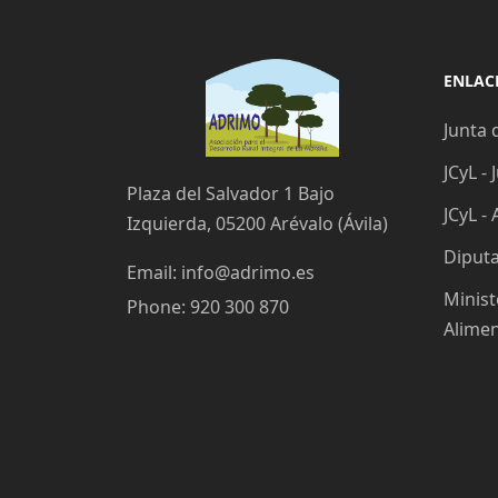
ENLACE
Junta 
JCyL -
Plaza del Salvador 1 Bajo
JCyL -
Izquierda, 05200 Arévalo (Ávila)
Diputa
Email:
info@adrimo.es
Minist
Phone:
920 300 870
Alime